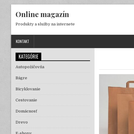
Skip to content
Online magazín
Produkty a služby na internete
KONTAKT
KATEGÓRIE
Autopožičovňa
Bágre
Bicyklovanie
Cestovanie
Domácnosť
Drevo
E-shopy