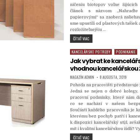
ničeniu biotopov voľne žijúcich 
článok s názvom „Nahraďte 
papierovými“ sa zaoberá nalieha
sme upustili od plastových tašiek a
rozložiteľnejšiu …
NAHRAĎTE PLASTOVÉ TAŠKY PAPI
ČÍTAŤ VIAC
KANCELÁRSKE POTREBY
PODNIKANIE
Posted in
Jak vybrat ke kancelář
vhodnou kancelářskou ž
AUTHOR:
PUBLISHED DATE:
MAGAZÍN ADMIN
8 AUGUSTA, 2019
Pohoda na pracovišti představuje
Jedná se nejen o dobré kolegy,
pracovní podmínky, které nám do
co se nachází v našem bezpro
Součástí každého pracovníka je ka
kterému bez pochyb patří i kance
k dispozici kancelářský stůl, avša
mít i kvalitní kancelářskou židli? V
JAK VYBRAT KE KANCELÁŘSKÉMU 
ČÍTAŤ VIAC