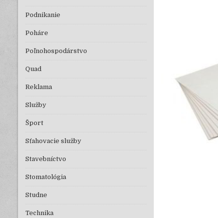
Podnikanie
Poháre
Poľnohospodárstvo
Quad
Reklama
Služby
Šport
Sťahovacie služby
Stavebníctvo
Stomatológia
Studne
Technika