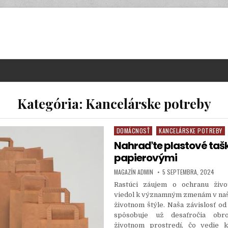
Kategória:
Kancelárske potreby
DOMÁCNOSŤ
KANCELÁRSKE POTREBY
Posted in
Nahraďte plastové taš
papierovými
AUTHOR:
PUBLISHED DATE:
MAGAZÍN ADMIN
5 SEPTEMBRA, 2024
Rastúci záujem o ochranu živo
viedol k významným zmenám v n
životnom štýle. Naša závislosť od
spôsobuje už desaťročia ob
životnom prostredí, čo vedie k