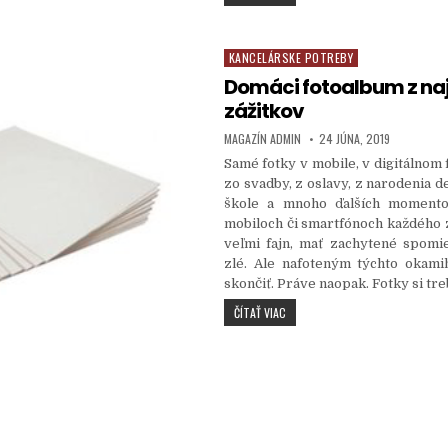
KANCELÁRSKE POTREBY
Posted in
Domáci fotoalbum z naj
zážitkov
AUTHOR:
PUBLISHED DATE:
MAGAZÍN ADMIN
24 JÚNA, 2019
Samé fotky v mobile, v digitálnom 
zo svadby, z oslavy, z narodenia d
škole a mnoho ďalších moment
mobiloch či smartfónoch každého z
veľmi fajn, mať zachytené spomi
zlé. Ale nafoteným týchto okam
skončiť. Práve naopak. Fotky si tre
DOMÁCI FOTOALBUM Z NAJLEPŠÍC
ČÍTAŤ VIAC