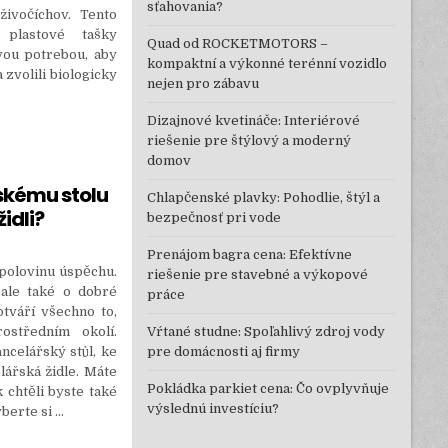
sťahovania?
živočíchov. Tento
plastové tašky
Quad od ROCKETMOTORS –
vou potrebou, aby
kompaktní a výkonné terénní vozidlo
 zvolili biologicky
nejen pro zábavu
Dizajnové kvetináče: Interiérové
EROVÝMI
riešenie pre štýlový a moderný
domov
skému stolu
Chlapčenské plavky: Pohodlie, štýl a
idli?
bezpečnosť pri vode
Prenájom bagra cena: Efektívne
 polovinu úspěchu.
riešenie pre stavebné a výkopové
 ale také o dobré
práce
tváří všechno to,
středním okolí.
Vŕtané studne: Spoľahlivý zdroj vody
ncelářský stůl, ke
pre domácnosti aj firmy
lářská židle. Máte
Pokládka parkiet cena: Čo ovplyvňuje
k chtěli byste také
výslednú investíciu?
yberte si
…
STOLU VHODNOU KANCELÁŘSKOU ŽIDLI?