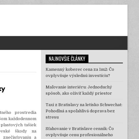
NAJNOVŠIE ČLÁNKY
Kamenný koberec cena za 1m2: Čo
ovplyvňuje výslednú investíciu?
ky
Maľovanie interiéru: Jednoduchý
spôsob, ako oživiť každý priestor
Taxi z Bratislavy na letisko Schwechat:
Pohodlná a spoľahlivá doprava bez
tného prostredia
stresu
ašom každodennom
 plastových tašiek
Sťahovanie v Bratislave cennik: Čo
rovské škody na
ovplyvňuje cenu profesionálneho
 znečisťovaniu a