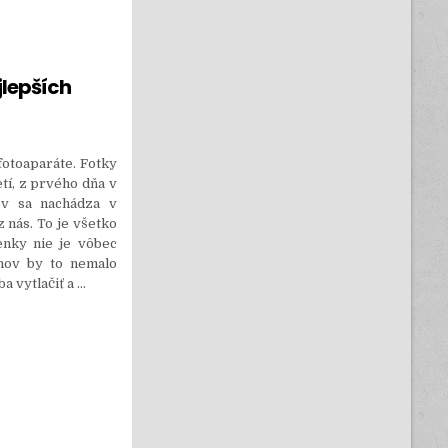
lepších
fotoaparáte. Fotky
etí, z prvého dňa v
ov sa nachádza v
 nás. To je všetko
enky nie je vôbec
ihov by to nemalo
ba vytlačiť a
…
H ZÁŽITKOV