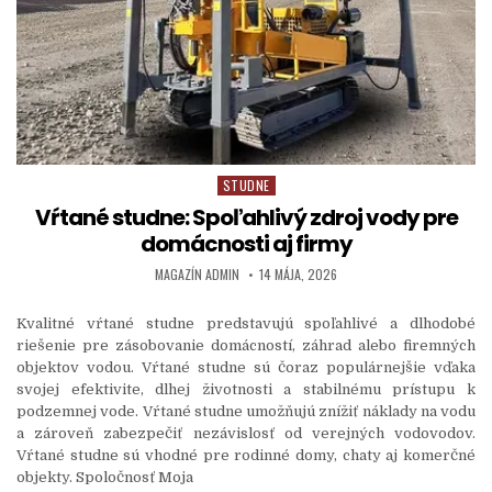
STUDNE
Posted in
Vŕtané studne: Spoľahlivý zdroj vody pre
domácnosti aj firmy
AUTHOR:
PUBLISHED DATE:
MAGAZÍN ADMIN
14 MÁJA, 2026
Kvalitné vŕtané studne predstavujú spoľahlivé a dlhodobé
riešenie pre zásobovanie domácností, záhrad alebo firemných
objektov vodou. Vŕtané studne sú čoraz populárnejšie vďaka
svojej efektivite, dlhej životnosti a stabilnému prístupu k
podzemnej vode. Vŕtané studne umožňujú znížiť náklady na vodu
a zároveň zabezpečiť nezávislosť od verejných vodovodov.
Vŕtané studne sú vhodné pre rodinné domy, chaty aj komerčné
objekty. Spoločnosť Moja