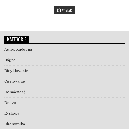
…
VŔTANÉ STUDNE: SPOĽAHLIVÝ ZDROJ VOD
ČÍTAŤ VIAC
KATEGÓRIE
Autopožičovňa
Bágre
Bicyklovanie
Cestovanie
Domácnosť
Drevo
E-shopy
Ekonomika