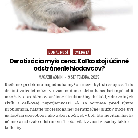
DOMÁCNOSŤ
ZVIERATÁ
Posted in
Deratizácia myší cena: Koľko stojí účinné
odstránenie hlodavcov?
AUTHOR:
PUBLISHED DATE:
MAGAZÍN ADMIN
9 SEPTEMBRA, 2025
Riešenie problému napadnutia myšou môže byť stresujúce. Títo
drobní votrelci môžu vo vašom dome alebo kancelárii spôsobiť
množstvo problémov vrátane štrukturálnych škôd, zdravotných
rizík a celkovej nepríjemnosti. Ak sa ocitnete pred týmto
problémom, najatie profesionálnej deratizačnej služby môže byť
najlepším spôsobom, ako zabezpečiť, aby boli títo nevítaní hostia
účinne a natrvalo odstránení. Treba však zvážiť zásadný faktor –
koľko by
…