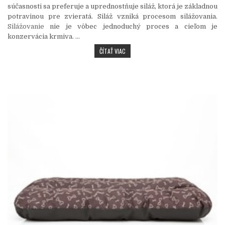
súčasnosti sa preferuje a uprednostňuje siláž, ktorá je základnou
potravinou pre zvieratá. Siláž vzniká procesom silážovania.
Silážovanie
nie je vôbec jednoduchý proces a cieľom je
konzervácia krmiva.
…
SILÁŽOVANIE NIE JE VEĽMI JEDNODUCHÝ 
ČÍTAŤ VIAC