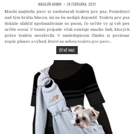
AUTHOR:
PUBLISHED DATE:
MAGAZÍN ADMIN
28 FEBRUÁRA, 2021
Mnohí majitelia psov si zaobstarali toaletu pre psa. Poniektorí
nad tým krútia hlavou, iní na ňu nedajú dopustiť. Toaleta pre psa
dokáže uľahčiť spolunažívanie so psom, čo určite vy aj váš pes
určite ocení. V tomto prípade však existuje mnoho ľudí, ktorých
práve toaleta neoslovila. V nasledujúcom článku si povieme
zopár plusov a výhod, ktoré so sebou
toaleta pre psov
…
TOALETA PRE PSA DOKÁŽE UĽAHČIŤ MNOŽ
ČÍTAŤ VIAC