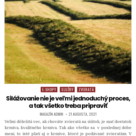
E-SHOPY
SLUŽBY
ZVIERATÁ
Posted in
Silážovanie nie je veľmi jednoduchý proces,
a tak všetko treba pripraviť
AUTHOR:
PUBLISHED DATE:
MAGAZÍN ADMIN
21 AUGUSTA, 2021
Veľmi dôležitá vec, ak chováte zvieratá na úžitok, je mať dostatok
krmiva, kvalitného krmiva. Tak ako všetko sa v poslednej dobe
mení, to isté platí aj o krmive, ktoré je podávané zvieratám. V