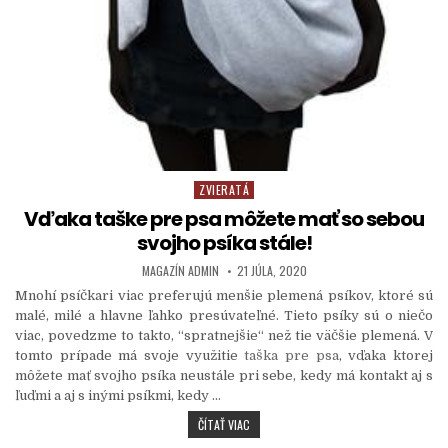
ZVIERATÁ
Posted in
Vďaka taške pre psa môžete mať so sebou
svojho psíka stále!
AUTHOR:
PUBLISHED DATE:
MAGAZÍN ADMIN
21 JÚLA, 2020
Mnohí psíčkari viac preferujú menšie plemená psíkov, ktoré sú
malé, milé a hlavne ľahko presúvateľné. Tieto psíky sú o niečo
viac, povedzme to takto, “spratnejšie“ než tie väčšie plemená. V
tomto prípade má svoje využitie
taška pre psa
, vďaka ktorej
môžete mať svojho psíka neustále pri sebe, kedy má kontakt aj s
ľuďmi a aj s inými psíkmi, kedy
…
VĎAKA TAŠKE PRE PSA MÔŽETE MAŤ SO S
ČÍTAŤ VIAC