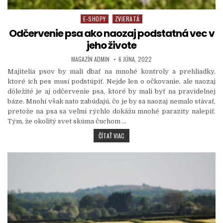
E-SHOPY
ZVIERATÁ
Posted in
Odčervenie psa ako naozaj podstatná vec v
jeho živote
AUTHOR:
PUBLISHED DATE:
MAGAZÍN ADMIN
6 JÚNA, 2022
Majitelia psov by mali dbať na mnohé kontroly a prehliadky,
ktoré ich pes musí podstúpiť. Nejde len o očkovanie, ale naozaj
dôležité je aj odčervenie psa, ktoré by mali byť na pravidelnej
báze. Mnohí však nato zabúdajú, čo je by sa naozaj nemalo stávať,
pretože na psa sa veľmi rýchlo dokážu mnohé parazity nalepiť.
Tým, že okolitý svet skúma čuchom
…
ODČERVENIE PSA AKO NAOZAJ PODSTATNÁ
ČÍTAŤ VIAC