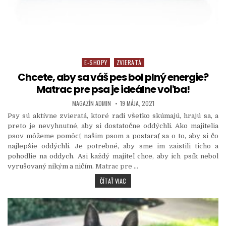
E-SHOPY
ZVIERATÁ
Posted in
Chcete, aby sa váš pes bol plný energie?
Matrac pre psa je ideálne voľba!
AUTHOR:
PUBLISHED DATE:
MAGAZÍN ADMIN
19 MÁJA, 2021
Psy sú aktívne zvieratá, ktoré radi všetko skúmajú, hrajú sa, a
preto je nevyhnutné, aby si dostatočne oddýchli. Ako majitelia
psov môžeme pomôcť našim psom a postarať sa o to, aby si čo
najlepšie oddýchli. Je potrebné, aby sme im zaistili ticho a
pohodlie na oddych. Asi každý majiteľ chce, aby ich psík nebol
vyrušovaný nikým a ničím.
Matrac pre
…
CHCETE, ABY SA VÁŠ PES BOL PLNÝ ENER
ČÍTAŤ VIAC