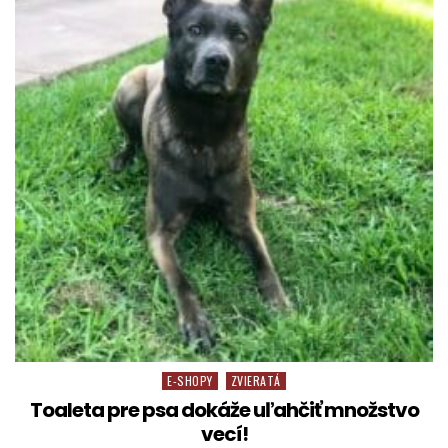
E-SHOPY
ZVIERATÁ
Posted in
Toaleta pre psa dokáže uľahčiť množstvo
vecí!