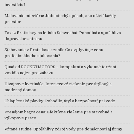
investíciu?
Maľovanie interiéru: Jednoduchý spôsob, ako oživiť každý
priestor
Taxi z Bratislavy na letisko Schwechat: Pohodlná a spoľahlivá
doprava bez stresu
Sťahovanie v Bratislave cennik: Čo ovplyvňuje cenu
profesionálneho sťahovania?
Quad od ROCKETMOTORS – kompaktní a výkonné terénní
vozidlo nejen pro zábavu
Dizajnové kvetináče: Interiérové riešenie pre štýlový a
moderný domov
Chlapčenské plavky: Pohodlie, štýl a bezpečnosť pri vode
Prenájom bagra cena: Efektívne riešenie pre stavebné a
výkopové práce
Vŕtané studne: Spoľahlivý zdroj vody pre domácnosti aj firmy