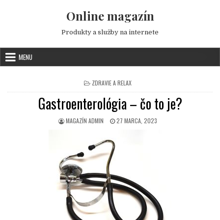
Skip to content
Online magazín
Produkty a služby na internete
MENU
POSTED IN
ZDRAVIE A RELAX
Gastroenterológia – čo to je?
AUTHOR:
PUBLISHED DATE:
MAGAZÍN ADMIN
27 MARCA, 2023