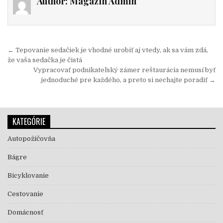
Author:
Magazín Admin
Navigácia v článku
← Tepovanie sedačiek je vhodné urobiť aj vtedy, ak sa vám zdá,
že vaša sedačka je čistá
Vypracovať podnikateľský zámer reštaurácia nemusí byť
jednoduché pre každého, a preto si nechajte poradiť →
KATEGÓRIE
Autopožičovňa
Bágre
Bicyklovanie
Cestovanie
Domácnosť