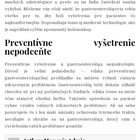
mnohých odstrašujúce a preto sa im ľudia častokrát snažia
vyhýbať. Môžeme vás však uistiť, že gastroenterológovia robia
všetko pre to, aby boli vyšetrenia pre pacientov čo
najkomfortnejšie. Dopomáhajú tomu aj moderné technológie, ako
je napríklad vyššie spomenutý kolonoskop.
Preventívne vyšetrenie
nepodceňte
Preventívne vyšetrenie u gastroenterológa nepodceňujte.
Dôvod je veľmi jednoduchý – vďaka preventívnej
gastroenterologickej prehliadke sa môžete vyhnúť vážnym
zdravotným problémom. Gastroenterológ totiž dokáže odhaliť
chorobu už pri jej počiatočných štádiách, vďaka čomu sa môže
včas stanoviť vhodná liečba. Takýmto spôsobom sa pacient
vyhne vzniku vážnych zdravotných problémov. Ak na sebe
pozorujete čo i len malé náznaky ochorenia tráviaceho traktu,
neváhajte a obráťte sa na gastroenterológa, ktorý vám s
vyriešením vašich problémov pomôže.