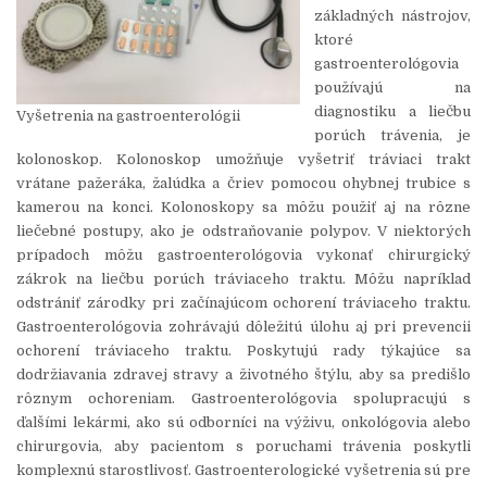
základných nástrojov,
ktoré
gastroenterológovia
používajú na
diagnostiku a liečbu
Vyšetrenia na gastroenterológii
porúch trávenia, je
kolonoskop. Kolonoskop umožňuje vyšetriť tráviaci trakt
vrátane pažeráka, žalúdka a čriev pomocou ohybnej trubice s
kamerou na konci. Kolonoskopy sa môžu použiť aj na rôzne
liečebné postupy, ako je odstraňovanie polypov. V niektorých
prípadoch môžu gastroenterológovia vykonať chirurgický
zákrok na liečbu porúch tráviaceho traktu. Môžu napríklad
odstrániť zárodky pri začínajúcom ochorení tráviaceho traktu.
Gastroenterológovia zohrávajú dôležitú úlohu aj pri prevencii
ochorení tráviaceho traktu. Poskytujú rady týkajúce sa
dodržiavania zdravej stravy a životného štýlu, aby sa predišlo
rôznym ochoreniam. Gastroenterológovia spolupracujú s
ďalšími lekármi, ako sú odborníci na výživu, onkológovia alebo
chirurgovia, aby pacientom s poruchami trávenia poskytli
komplexnú starostlivosť. Gastroenterologické vyšetrenia sú pre