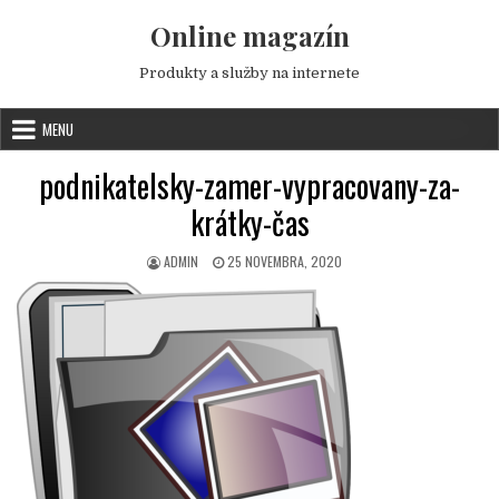
Skip to content
Online magazín
Produkty a služby na internete
MENU
podnikatelsky-zamer-vypracovany-za-
krátky-čas
AUTHOR:
PUBLISHED DATE:
ADMIN
25 NOVEMBRA, 2020