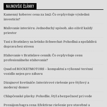
NAJNOVŠIE ČLÁNKY
Kamenný koberec cena za 1m2: Čo ovplyvňuje výslednú
investíciu?
Maľovanie interiéru: Jednoduchý spôsob, ako oživiť každý
priestor
Taxi z Bratislavy na letisko Schwechat: Pohodlná a spoľahlivá
doprava bez stresu
Sťahovanie v Bratislave cennik: Čo ovplyvňuje cenu
profesionálneho sťahovania?
Quad od ROCKETMOTORS – kompaktní a výkonné terénní
vozidlo nejen pro zábavu
Dizajnové kvetináče: Interiérové riešenie pre štýlový a
moderný domov
Chlapčenské plavky: Pohodlie, štýl a bezpečnosť pri vode
Prenájom bagra cena: Efektívne riešenie pre stavebné a