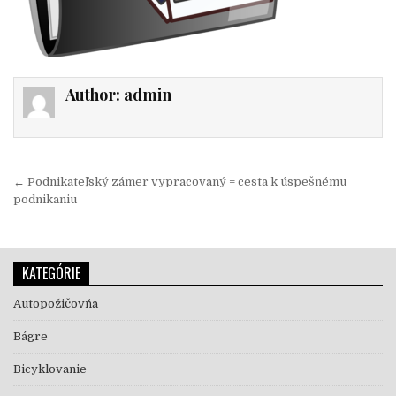
Author:
admin
Navigácia v článku
← Podnikateľský zámer vypracovaný = cesta k úspešnému
podnikaniu
KATEGÓRIE
Autopožičovňa
Bágre
Bicyklovanie