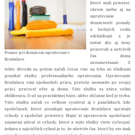
ktoré mali priestor,
okrem iného aj na
upratovanie
domácnosti pomaly
z bežných rodín
odchádzajú a je
nutné aby aj ženy
pracovali a netrávili
Pomoc pri domácom upratovaní v
čas doma
Bratislave
nezamestnané. Z
tohto dôvodu sa potom začali čoraz viac na trhu so službami
ponúkať služby profesionálneho upratovania. Upratovanie
Bratislava vám zjednoduší prácu, pretože nemusíte po svojej
práci, pracovať ešte aj doma. Táto služba sa stáva veľmi
obľúbenou, či už na pravidelnej báze, alebo občasne keď je treba.
Túto službu začali vo veľkom využívať aj v panelákoch, kde
spoločnosti, ktoré ponúkajú upratovanie Bratislava upratujú
vchody a spoločné priestory. Najať si upratovaciu spoločnosť
znamená užívať si výhody, ktoré z tejto služby viete vyčerpať,
jednou z najväčších výhod je to, že ušetríte čas, ktorý by ste inak