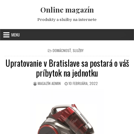
Skip to content
Online magazín
Produkty a služby na internete
MENU
POSTED IN
DOMÁCNOSŤ
,
SLUŽBY
Upratovanie v Bratislave sa postará o váš
príbytok na jednotku
AUTHOR:
PUBLISHED DATE:
MAGAZÍN ADMIN
10 FEBRUÁRA, 2022