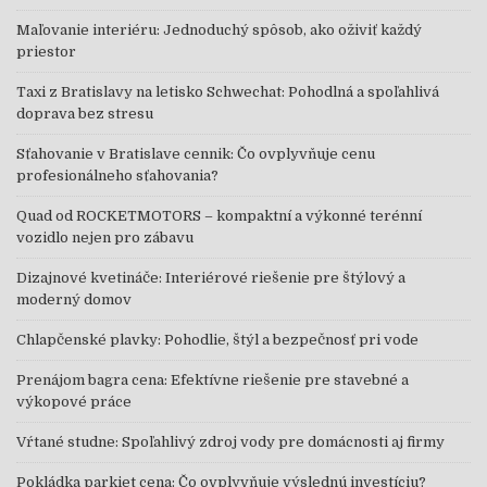
Maľovanie interiéru: Jednoduchý spôsob, ako oživiť každý
priestor
Taxi z Bratislavy na letisko Schwechat: Pohodlná a spoľahlivá
doprava bez stresu
Sťahovanie v Bratislave cennik: Čo ovplyvňuje cenu
profesionálneho sťahovania?
Quad od ROCKETMOTORS – kompaktní a výkonné terénní
vozidlo nejen pro zábavu
Dizajnové kvetináče: Interiérové riešenie pre štýlový a
moderný domov
Chlapčenské plavky: Pohodlie, štýl a bezpečnosť pri vode
Prenájom bagra cena: Efektívne riešenie pre stavebné a
výkopové práce
Vŕtané studne: Spoľahlivý zdroj vody pre domácnosti aj firmy
Pokládka parkiet cena: Čo ovplyvňuje výslednú investíciu?