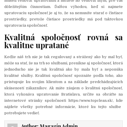
museli venovať upratovaniu a môžete ho venovať iným, pre vás
dôležitejším činnostiam. Ďalšou výhodou, keď si najmete
upratovaciu spoločnosť je aj to, že sa nemusíte starať o čistiace
prostriedky, pretože čistiace prostriedky má pod taktovkou
upratovacia spoločnosť.
Kvalitná spoločnosť rovná sa
kvalitne upratané
Keďže náš trh nie je tak regulovaný a strážený ako by mal byť,
môže sa stať, že na trh so službami, prenikne aj spoločnosť, ktorá
jednoducho nie je tak kvalitná ako by mala byť a neponúka
kvalitné služby. Kvalitnú spoločnosť spoznáte podľa toho, ako
pristupuje ku svojim klientom a na základe predchádzajúcich
skúseností zákazníkov. Ak máte záujem o kvalitnú spoločnosť,
ktorá vykonáva upratovanie Bratislava, určite sa obráťte na
internetové stránky spoločnosti
https://www.topclean.sk/, kde
nájdete všetky potrebné informácie, ktoré ku tejto službe
potrebujete vedieť.
Author:
Magazín Admin