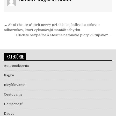
Navigácia v článku
← Ak si chcete ušetriť nervy pri skladaní nábytku, oslovte
odborníkov, ktorí vykonávajú montáž nábytku
Hľadáte bezpečné a efektné betónové ploty v Stupave? →
KATEGÓRIE
Autopožičovňa
Bágre
Bicyklovanie
Cestovanie
Domácnosť
Drevo