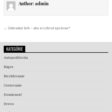
Author:
admin
Navigácia v článku
← Záhradný krb – ako si vybrať správne?
KATEGÓRIE
Autopožičovňa
Bágre
Bicyklovanie
Cestovanie
Domácnosť
Drevo