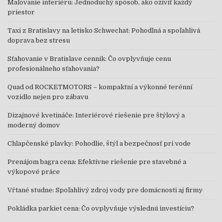
Maľovanie interiéru: Jednoduchý spôsob, ako oživiť každý
priestor
Taxi z Bratislavy na letisko Schwechat: Pohodlná a spoľahlivá
doprava bez stresu
Sťahovanie v Bratislave cennik: Čo ovplyvňuje cenu
profesionálneho sťahovania?
Quad od ROCKETMOTORS – kompaktní a výkonné terénní
vozidlo nejen pro zábavu
Dizajnové kvetináče: Interiérové riešenie pre štýlový a
moderný domov
Chlapčenské plavky: Pohodlie, štýl a bezpečnosť pri vode
Prenájom bagra cena: Efektívne riešenie pre stavebné a
výkopové práce
Vŕtané studne: Spoľahlivý zdroj vody pre domácnosti aj firmy
Pokládka parkiet cena: Čo ovplyvňuje výslednú investíciu?