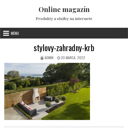
Skip to content
Online magazín
Produkty a služby na internete
MENU
stylovy-zahradny-krb
AUTHOR:
PUBLISHED DATE:
ADMIN
20 MARCA, 2022